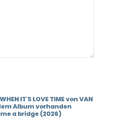
12.
When 
13.
Lovin
14.
Play 
15.
(go t
16.
Socia
17.
Someb
18.
You'r
 WHEN IT'S LOVE TIME von VAN
 dem Album vorhanden
19.
I'm r
 me a bridge (2026)
20.
Rock