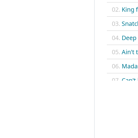
02.
King 
03.
Snatc
04.
Deep 
05.
Ain't
06.
Madam
07.
Can't
08.
Betty
09.
Delia
10.
On a
11.
Monte