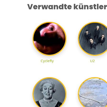
Verwandte künstle
Cyclefly
U2