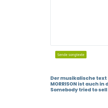
Sende songtexte
Der musikalische text
MORRISON ist auch in
Somebody tried to sell