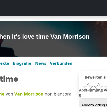
en it's love time Van Morrison
texte
Biografie
News
Verbunden
 time
Bewerten si
Abstimmung von
ime
von
Van Morrison
non è ancora
0
Ändern video(