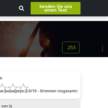
Senden Sie uns
einen Text
253
e:
 benutzern: 0.0/10 - Stimmen insgesamt:
1
von 3)