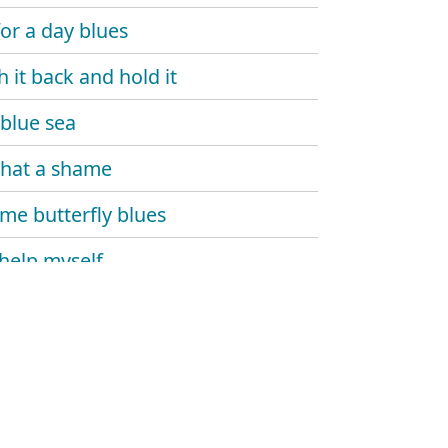
for a day blues
h it back and hold it
blue sea
 that a shame
e butterfly blues
 help myself
 and dupree
's gone
 monday
 carlo blues