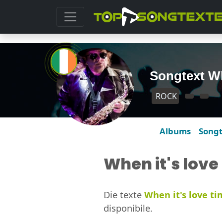
Songtext Wh
ROCK
Albums
Song
When it's love
Die texte
When it's love t
disponibile.