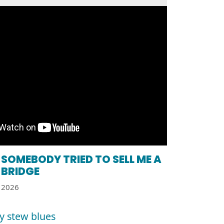
SOMEBODY TRIED TO SELL ME A
BRIDGE
2026
y stew blues