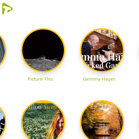
r
Picture This
Gemma Hayes