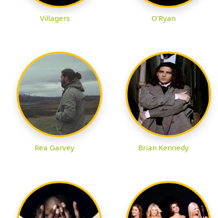
Villagers
O'Ryan
Rea Garvey
Brian Kennedy