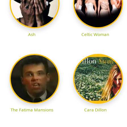
Ash
Celtic Woman
The Fatima Mansions
Cara Dillon