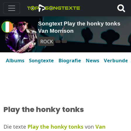
Songtext Play the honky tonks
Van Morrison
ROCK
Albums
Songtexte
Biografie
News
Verbunde
Play the honky tonks
Die texte
Play the honky tonks
von
Van