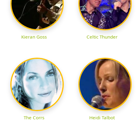
Kieran Goss
Celtic Thunder
The Corrs
Heidi Talbot