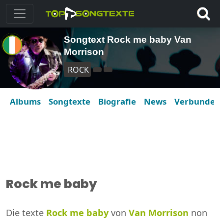
Songtext Rock me baby Van
Morrison
ROCK
Albums
Songtexte
Biografie
News
Verbunde
Rock me baby
Die texte
Rock me baby
von
Van Morrison
non