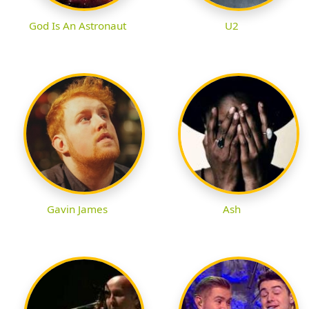
God Is An Astronaut
U2
Gavin James
Ash