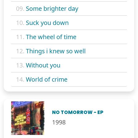
09.
Some brighter day
10.
Suck you down
11.
The wheel of time
12.
Things i knew so well
13.
Without you
14.
World of crime
NO TOMORROW - EP
1998