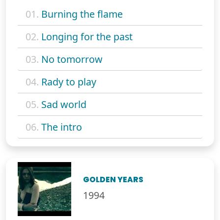
01.
Burning the flame
02.
Longing for the past
03.
No tomorrow
04.
Rady to play
05.
Sad world
06.
The intro
GOLDEN YEARS
1994