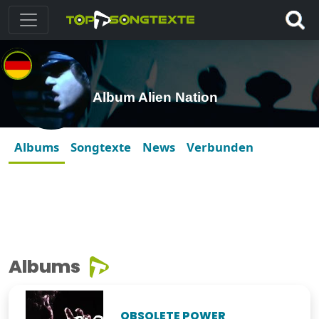
Album Alien Nation
Albums
Songtexte
News
Verbunden
Albums
OBSOLETE POWER