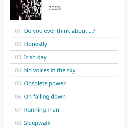
2003
01.
Do you ever think about ...?
02.
Honestly
03.
Irish day
04.
No voices in the sky
05.
Obsolete power
06.
On falling down
07.
Running man
08.
Sleepwalk