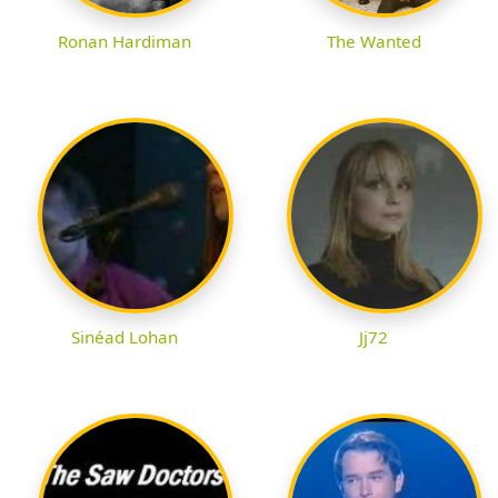
Ronan Hardiman
The Wanted
Sinéad Lohan
Jj72