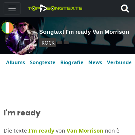
Songtext I'm ready Van Morrison
ROCK
Albums
Songtexte
Biografie
News
Verbunde
I'm ready
Die texte
I'm ready
von
Van Morrison
non è