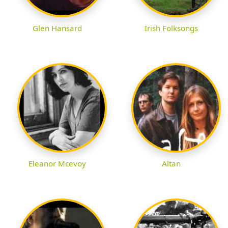
Glen Hansard
Irish Folksongs
Eleanor Mcevoy
Altan