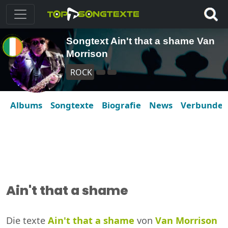
Songtext Ain't that a shame Van
Morrison
ROCK
Albums
Songtexte
Biografie
News
Verbunde
Ain't that a shame
Die texte
Ain't that a shame
von
Van Morrison