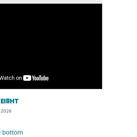
EI8HT
2026
e bottom