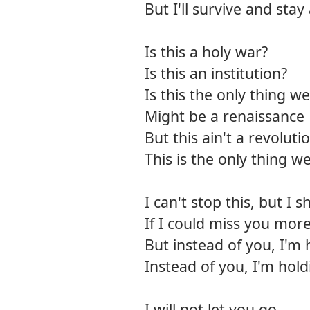
But I'll survive and stay
Is this a holy war?
Is this an institution?
Is this the only thing w
Might be a renaissance
But this ain't a revoluti
This is the only thing 
I can't stop this, but I 
If I could miss you more
But instead of you, I'm
Instead of you, I'm hol
I will not let you go