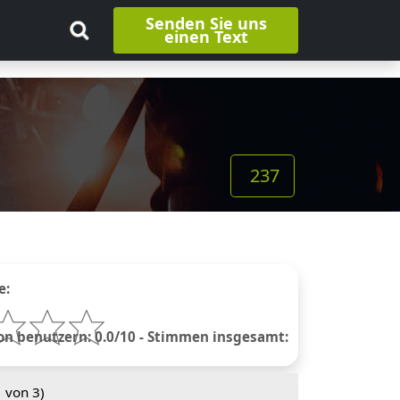
Senden Sie uns
einen Text
237
e:
 benutzern: 0.0/10 - Stimmen insgesamt:
1
von 3)