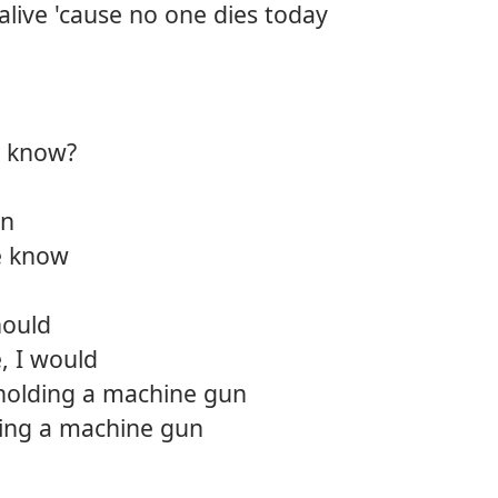
 alive 'cause no one dies today
12.
Bear 
13.
Deep
14.
Killin
e know?
15.
Back t
on
16.
Wide
we know
17.
So gl
should
18.
The p
, I would
 holding a machine gun
ding a machine gun