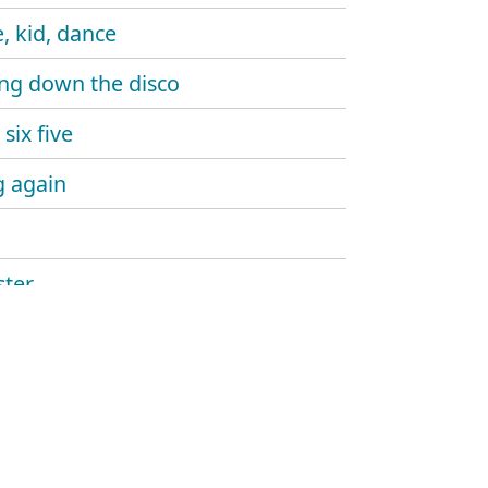
, kid, dance
ng down the disco
six five
 again
ter
ine gun
aw
and sound
hlight