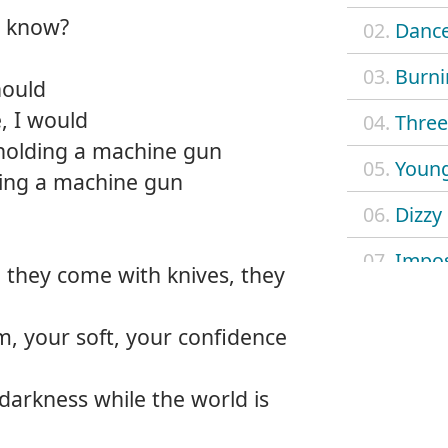
e know?
02.
Dance
03.
Burni
should
, I would
04.
Three 
 holding a machine gun
05.
Young
ding a machine gun
06.
Dizzy
07.
Impos
 they come with knives, they
08.
Mach
m, your soft, your confidence
09.
Outl
darkness while the world is
10.
Safe 
11.
Searc