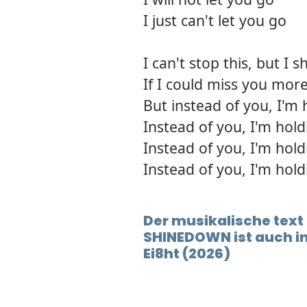
I just can't let you go
I can't stop this, but I 
If I could miss you more
But instead of you, I'm
Instead of you, I'm hol
Instead of you, I'm hol
Instead of you, I'm hol
Der musikalische tex
SHINEDOWN ist auch 
Ei8ht (2026)