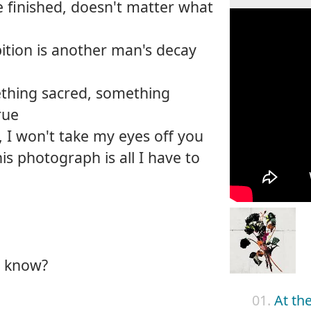
 finished, doesn't matter what
ition is another man's decay
thing sacred, something
rue
, I won't take my eyes off you
his photograph is all I have to
e know?
01.
At th