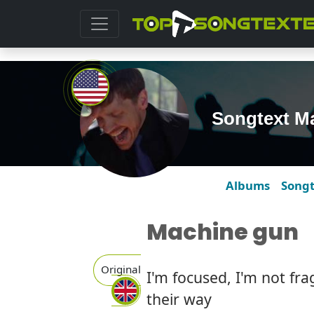
Songtext M
Albums
Song
Machine gun
Original
I'm focused, I'm not fr
their way