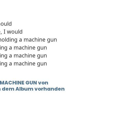
should
, I would
 holding a machine gun
ding a machine gun
ding a machine gun
ding a machine gun
t MACHINE GUN von
in dem Album vorhanden