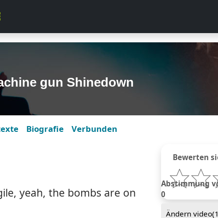
achine gun Shinedown
texte
Biografie
Verbunden
Bewerten si
Abstimmung von
agile, yeah, the bombs are on
0
Ändern video(