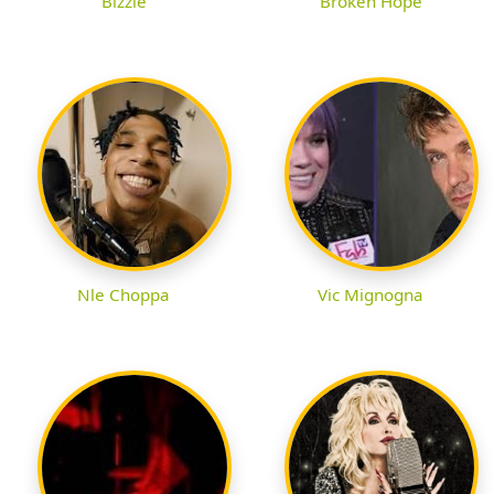
Bizzle
Broken Hope
Nle Choppa
Vic Mignogna