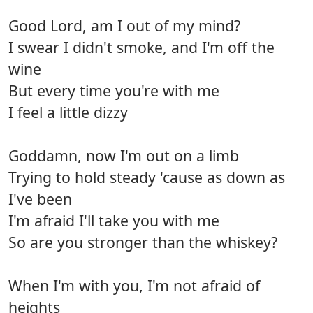
Good Lord, am I out of my mind?
I swear I didn't smoke, and I'm off the
wine
But every time you're with me
I feel a little dizzy
Goddamn, now I'm out on a limb
Trying to hold steady 'cause as down as
I've been
I'm afraid I'll take you with me
So are you stronger than the whiskey?
When I'm with you, I'm not afraid of
heights