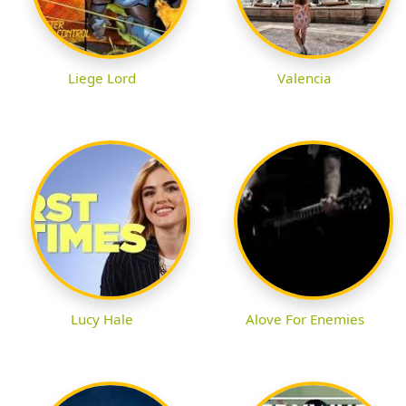
Liege Lord
Valencia
Lucy Hale
Alove For Enemies