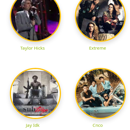
Taylor Hicks
Extreme
Jay Idk
Cnco