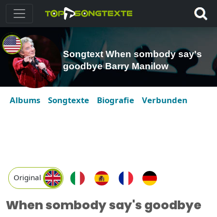
Songtext When sombody say's
goodbye Barry Manilow
Albums
Songtexte
Biografie
Verbunden
Original
When sombody say's goodbye