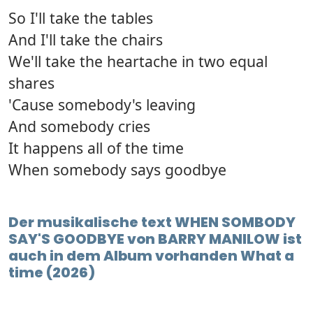
So I'll take the tables
And I'll take the chairs
We'll take the heartache in two equal
shares
'Cause somebody's leaving
And somebody cries
It happens all of the time
When somebody says goodbye
Der musikalische text WHEN SOMBODY
SAY'S GOODBYE von BARRY MANILOW ist
auch in dem Album vorhanden What a
time (2026)