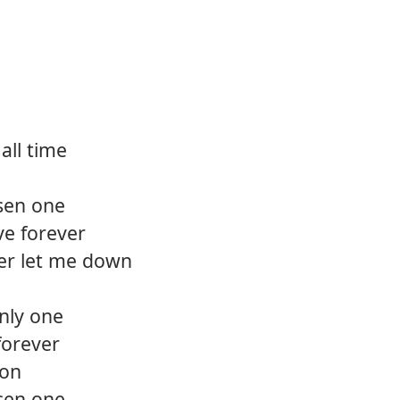
12.
Comin
 all time
osen one
ve forever
er let me down
nly one
forever
 on
osen one