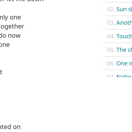
02.
Sun s
nly one
03.
Anoth
together
 do now
04.
Touch
 one
05.
The c
06.
One 
t
07.
Nobo
08.
When
09.
Don't
10.
Look 
nted on
11.
Nobod