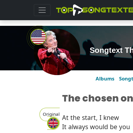
Songtext T
Albums
Song
The chosen o
Original
At the start, I knew
It always would be you