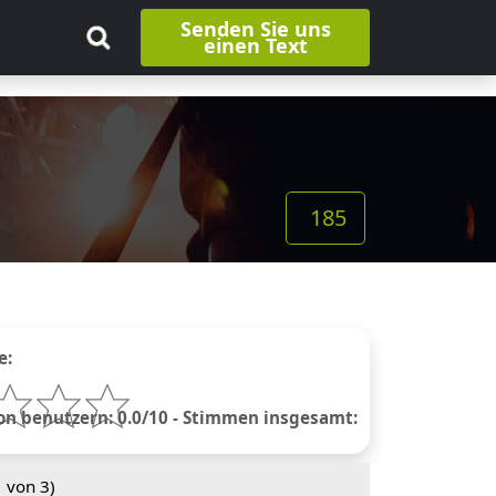
Senden Sie uns
einen Text
185
e:
 benutzern: 0.0/10 - Stimmen insgesamt:
1
von 3)