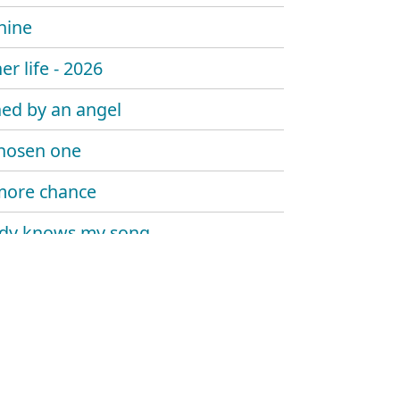
hine
er life - 2026
ed by an angel
hosen one
more chance
dy knows my song
 sombody say's goodbye
 trouble the water
at me now
y told me