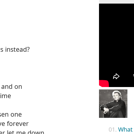
is instead?
 and on
time
osen one
ve forever
01.
What 
er let me down