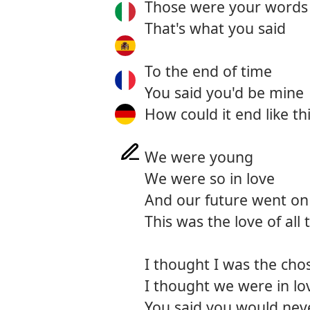
Those were your words
That's what you said
To the end of time
You said you'd be mine
How could it end like th
We were young
We were so in love
And our future went on
This was the love of all 
I thought I was the ch
I thought we were in lo
You said you would nev