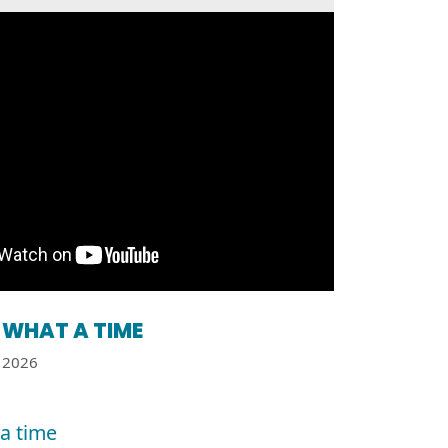
WHAT A TIME
2026
a time