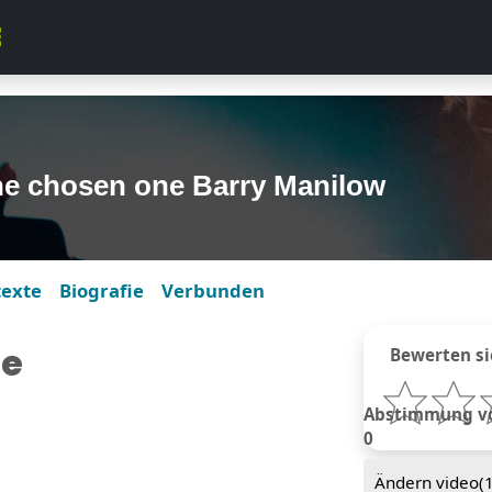
he chosen one Barry Manilow
texte
Biografie
Verbunden
ne
Bewerten si
Abstimmung von
0
Ändern video(