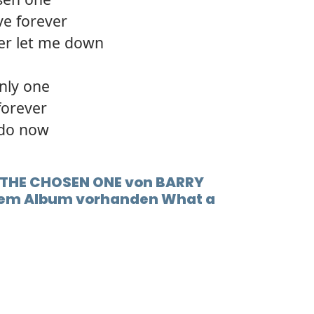
ve forever
er let me down
nly one
forever
 do now
t THE CHOSEN ONE von BARRY
dem Album vorhanden What a