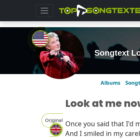
Songtext L
Albums
Song
Look at me n
Original
Once you said that I'd 
And I smiled in my care