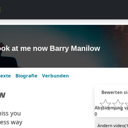
ook at me now Barry Manilow
texte
Biografie
Verbunden
ow
Bewerten si
Abstimmung von
miss you
0
less way
Ändern video(