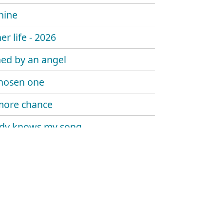
hine
er life - 2026
ed by an angel
hosen one
more chance
dy knows my song
 sombody say's goodbye
 trouble the water
at me now
y told me