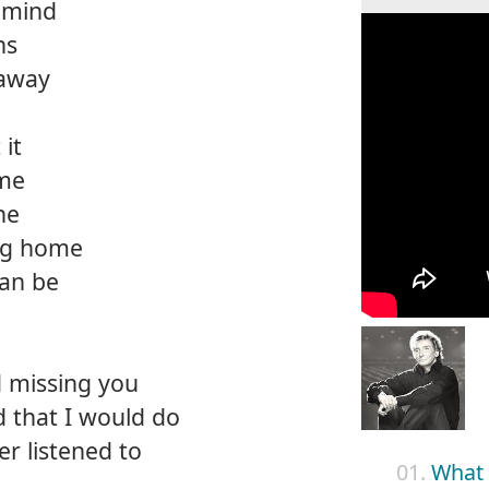
 mind
ns
 away
 it
 me
ne
ng home
can be
d missing you
 that I would do
er listened to
01.
What 