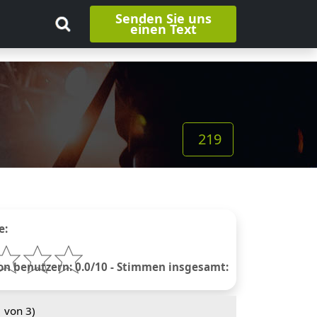
Senden Sie uns
einen Text
219
e:
 benutzern: 0.0/10 - Stimmen insgesamt:
1
von 3)