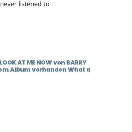
never listened to
12.
Comin
t LOOK AT ME NOW von BARRY
dem Album vorhanden What a