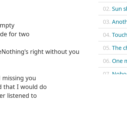
02.
Sun s
03.
Anoth
empty
de for two
04.
Touch
05.
The c
reNothing's right without you
06.
One 
07.
Nobo
d missing you
 that I would do
08.
When
er listened to
09.
Don't
10.
Look 
11.
Nobod