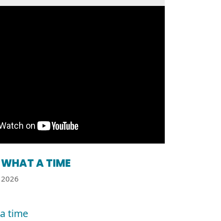
WHAT A TIME
2026
a time