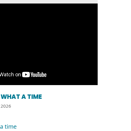
WHAT A TIME
2026
a time