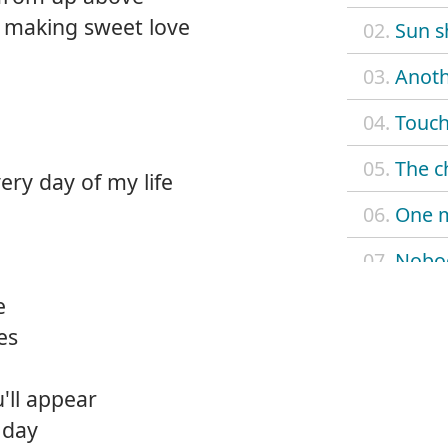
t making sweet love
02.
Sun s
03.
Anoth
04.
Touch
05.
The c
very day of my life
06.
One 
07.
Nobo
e
08.
When
es
09.
Don't
'll appear
10.
Look 
 day
11.
Nobod