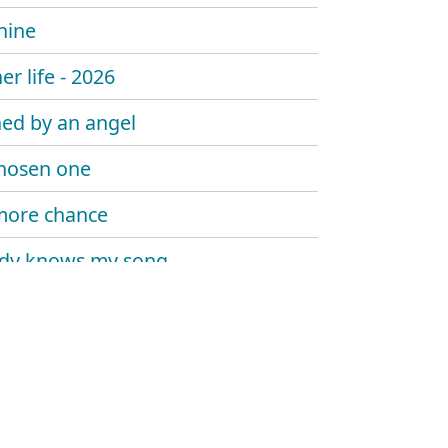
hine
er life - 2026
ed by an angel
hosen one
more chance
dy knows my song
 sombody say's goodbye
 trouble the water
at me now
y told me