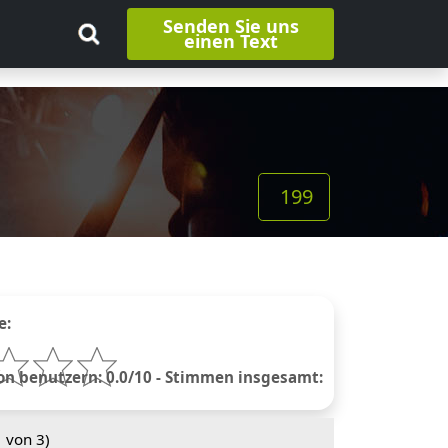
Senden Sie uns
einen Text
199
e:
 benutzern: 0.0/10 - Stimmen insgesamt:
1
von 3)