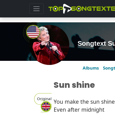
Songtext Su
Albums
Song
Sun shine
Original
You make the sun shine
Even after midnight