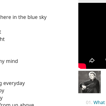
ere in the blue sky
t
ght
 my mind
ng everyday
by
ay
01.
What 
n from up above