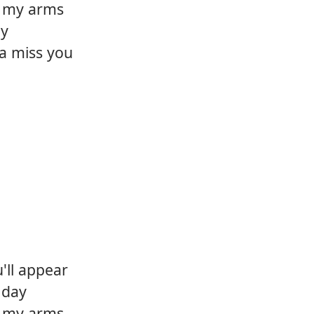
in my arms
12.
Comin
ay
a miss you
'll appear
 day
in my arms