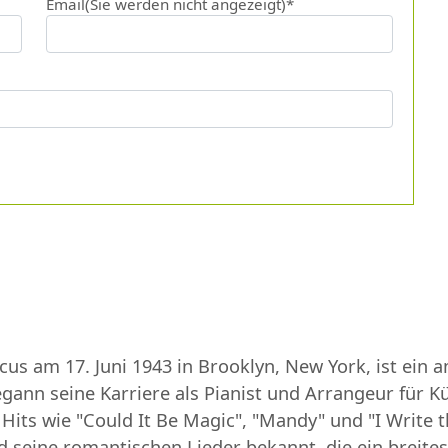
Email(Sie werden nicht angezeigt)*
cus am 17. Juni 1943 in Brooklyn, New York, ist ein
gann seine Karriere als Pianist und Arrangeur für Kün
 Hits wie "Could It Be Magic", "Mandy" und "I Write
 seine romantischen Lieder bekannt, die ein breites