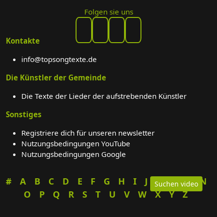
Folgen sie uns
Kontakte
info@topsongtexte.de
Die Künstler der Gemeinde
Die Texte der Lieder der aufstrebenden Künstler
Sonstiges
Registriere dich für unseren newsletter
Nutzungsbedingungen YouTube
Nutzungsbedingungen Google
#
A
B
C
D
E
F
G
H
I
J
K
L
M
N
Suchen video
O
P
Q
R
S
T
U
V
W
X
Y
Z