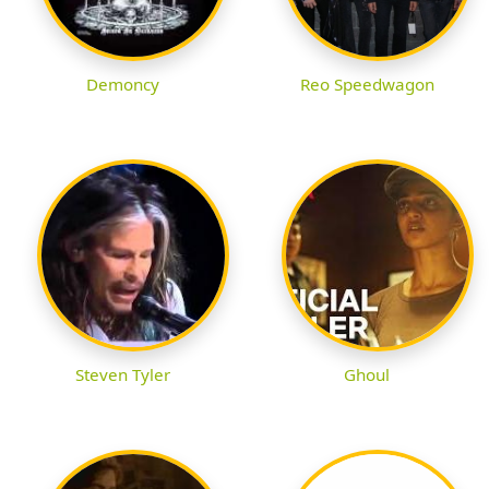
Demoncy
Reo Speedwagon
Steven Tyler
Ghoul