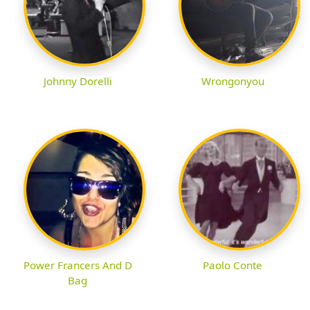
Johnny Dorelli
Wrongonyou
Power Francers And D
Paolo Conte
Bag