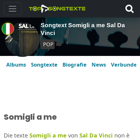
Songtext Somigli a me Sal Da
Vinci
POP
Albums
Songtexte
Biografie
News
Verbunde
Somigli a me
Die texte
Somigli a me
von
Sal Da Vinci
non è