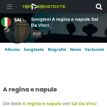
Songtext A regina e napule Sal
Da Vinci
POP
Albums
Songtexte
Biografie
News
Verbunde
A regina e napule
Die texte
A regina e napule
von
Sal Da Vinci