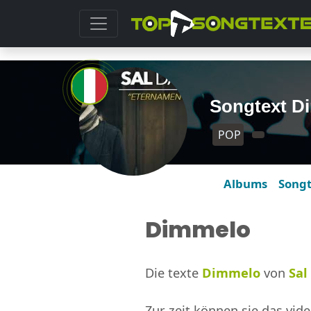
Songtext Di
POP
Albums
Song
Dimmelo
Die texte
Dimmelo
von
Sal
Zur zeit können sie das vide