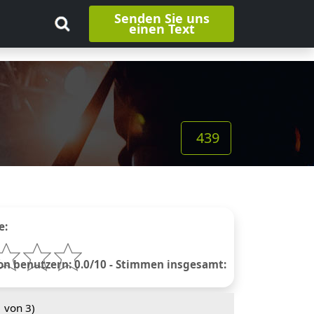
Senden Sie uns
einen Text
439
e:
 benutzern: 0.0/10 - Stimmen insgesamt:
1
von 3)