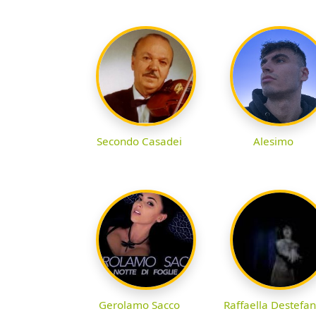
Secondo Casadei
Alesimo
Gerolamo Sacco
Raffaella Destefa