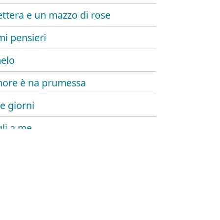
ettera e un mazzo di rose
mi pensieri
elo
ore è na prumessa
e giorni
li a me
ina e napule
o ancora amarti
 e dimane