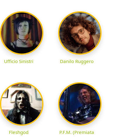
Ufficio Sinistri
Danilo Ruggero
Fleshgod
P.F.M. (Premiata