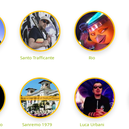
Santo Trafficante
Rio
no
Sanremo 1979
Luca Urbani