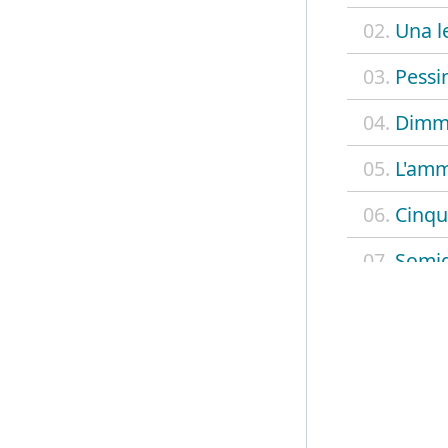
02.
Una l
03.
Pessi
04.
Dimm
05.
L'amm
06.
Cinqu
07.
Somig
08.
A reg
09.
Vogli
10.
Ajere