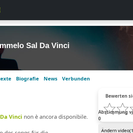
mmelo Sal Da Vinci
texte
Biografie
News
Verbunden
Bewerten si
Abstimmung von
 Da Vinci
non è ancora disponibile.
0
Ändern video(
o des songs für die