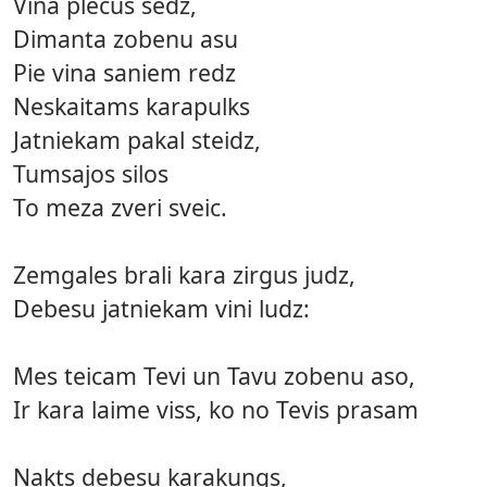
Vina plecus sedz,
Dimanta zobenu asu
Pie vina saniem redz
Neskaitams karapulks
Jatniekam pakal steidz,
Tumsajos silos
To meza zveri sveic.
Zemgales brali kara zirgus judz,
Debesu jatniekam vini ludz:
Mes teicam Tevi un Tavu zobenu aso,
Ir kara laime viss, ko no Tevis prasam
Nakts debesu karakungs,