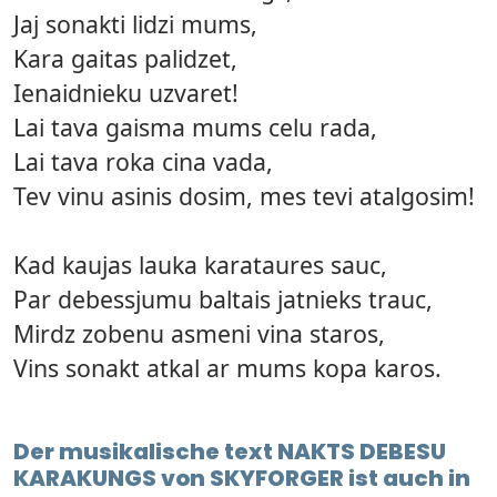
Jaj sonakti lidzi mums,
Kara gaitas palidzet,
Ienaidnieku uzvaret!
Lai tava gaisma mums celu rada,
Lai tava roka cina vada,
Tev vinu asinis dosim, mes tevi atalgosim!
Kad kaujas lauka karataures sauc,
Par debessjumu baltais jatnieks trauc,
Mirdz zobenu asmeni vina staros,
Vins sonakt atkal ar mums kopa karos.
Der musikalische text NAKTS DEBESU
KARAKUNGS von SKYFORGER ist auch in