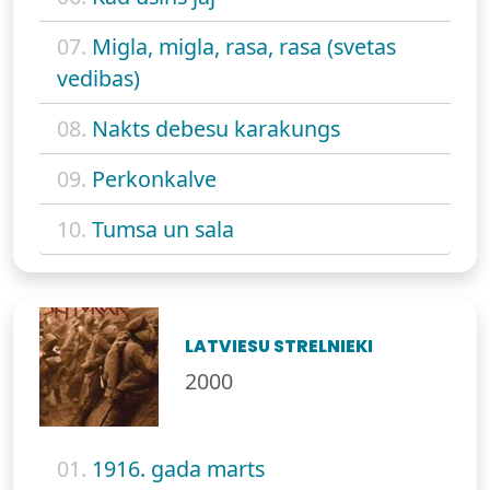
07.
Migla, migla, rasa, rasa (svetas
vedibas)
08.
Nakts debesu karakungs
09.
Perkonkalve
10.
Tumsa un sala
LATVIESU STRELNIEKI
2000
01.
1916. gada marts