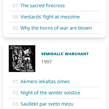
07.
The sacred firecross
08.
Viestards' fight at mezotne
09.
Why the horns of war are blown
SEMIGALLS' WARCHANT
1997
01.
Akmeni iekaltas zimes
02.
Night of the winter solstice
03.
Saullekt par sveto mezu