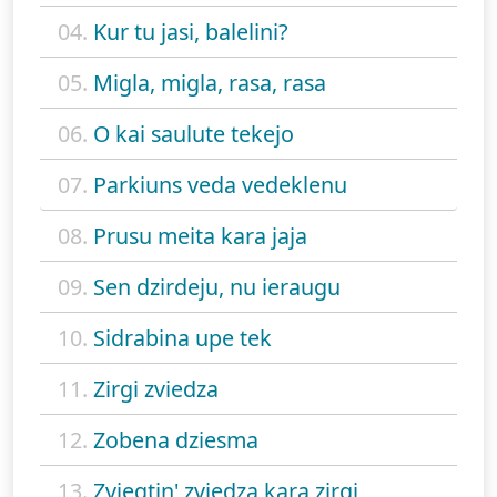
04.
Kur tu jasi, balelini?
05.
Migla, migla, rasa, rasa
06.
O kai saulute tekejo
07.
Parkiuns veda vedeklenu
08.
Prusu meita kara jaja
09.
Sen dzirdeju, nu ieraugu
10.
Sidrabina upe tek
11.
Zirgi zviedza
12.
Zobena dziesma
13.
Zviegtin' zviedza kara zirgi