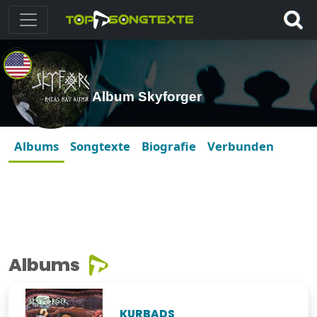
Album Skyforger
Albums
Songtexte
Biografie
Verbunden
Albums
KURBADS