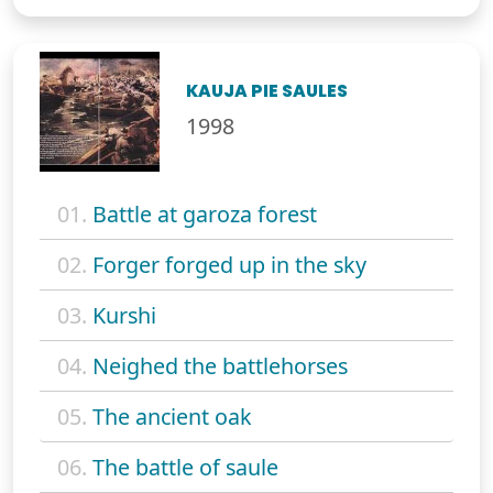
KAUJA PIE SAULES
1998
01.
Battle at garoza forest
02.
Forger forged up in the sky
03.
Kurshi
04.
Neighed the battlehorses
05.
The ancient oak
06.
The battle of saule