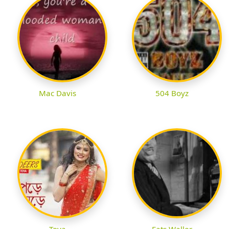
Mac Davis
504 Boyz
Toya
Fats Waller