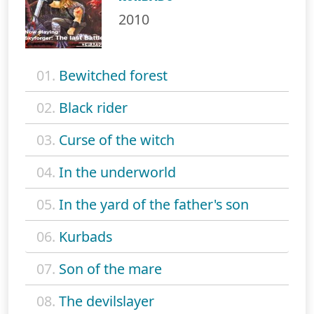
2010
01.
Bewitched forest
02.
Black rider
03.
Curse of the witch
04.
In the underworld
05.
In the yard of the father's son
06.
Kurbads
07.
Son of the mare
08.
The devilslayer