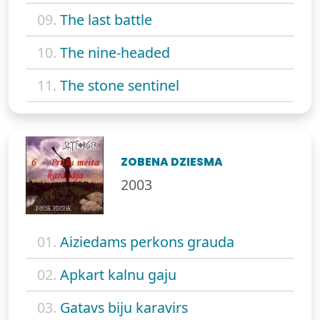
09.
The last battle
10.
The nine-headed
11.
The stone sentinel
ZOBENA DZIESMA
2003
01.
Aiziedams perkons grauda
02.
Apkart kalnu gaju
03.
Gatavs biju karavirs