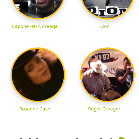
Capone -N- Noreaga
Dion
Rosanne Cash
Roger Creager