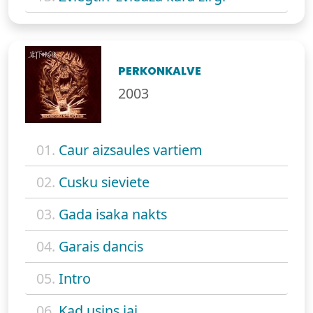
PERKONKALVE
2003
01.
Caur aizsaules vartiem
02.
Cusku sieviete
03.
Gada isaka nakts
04.
Garais dancis
05.
Intro
06.
Kad usins jaj