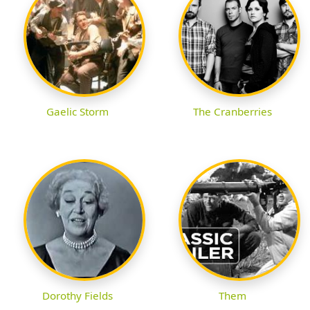
Gaelic Storm
The Cranberries
Dorothy Fields
Them