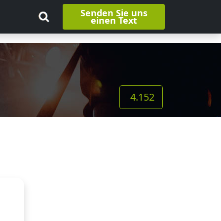
Senden Sie uns
einen Text
4.152