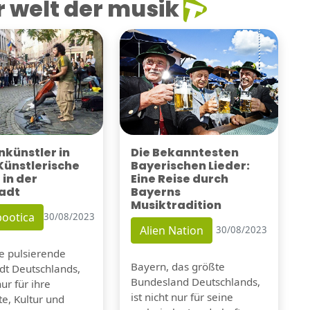
 welt der musik
künstler in
Die Bekanntesten
 Künstlerische
Bayerischen Lieder:
 in der
Eine Reise durch
adt
Bayerns
Musiktradition
ootica
30/08/2023
Alien Nation
30/08/2023
ie pulsierende
Bayern, das größte
dt Deutschlands,
Bundesland Deutschlands,
nur für ihre
ist nicht nur für seine
e, Kultur und