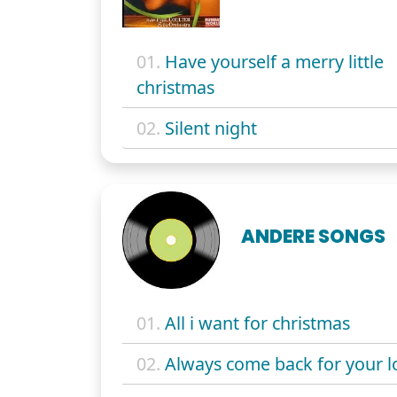
01.
Have yourself a merry little
christmas
02.
Silent night
ANDERE SONGS
01.
All i want for christmas
02.
Always come back for your l