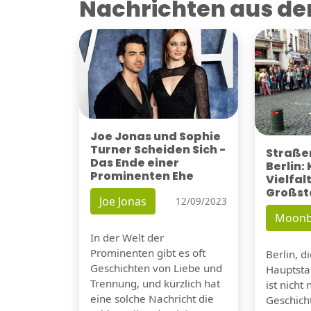
Nachrichten aus der
Joe Jonas und Sophie
Turner Scheiden Sich -
Straßen
Das Ende einer
Berlin:
Prominenten Ehe
Vielfalt
Großst
Joe Jonas
12/09/2023
Moonb
In der Welt der
Prominenten gibt es oft
Berlin, d
Geschichten von Liebe und
Hauptsta
Trennung, und kürzlich hat
ist nicht 
eine solche Nachricht die
Geschicht