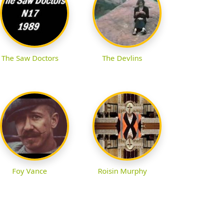
The Saw Doctors
The Devlins
Foy Vance
Roisin Murphy