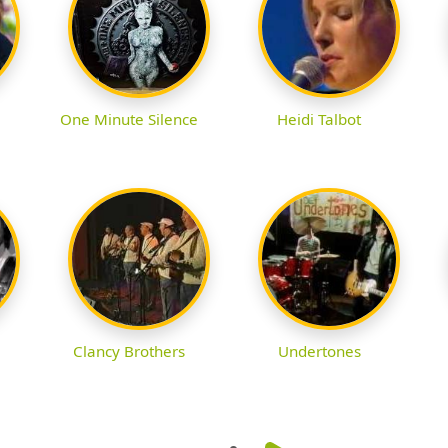
One Minute Silence
Heidi Talbot
Clancy Brothers
Undertones