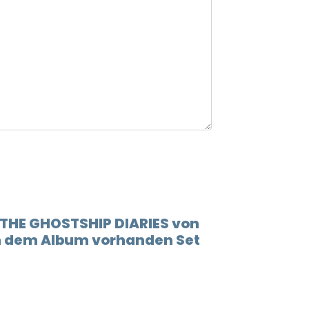
road to 
12.
Spark
astra
13.
Spark
ends, is w
 THE GHOSTSHIP DIARIES von
in dem Album vorhanden Set