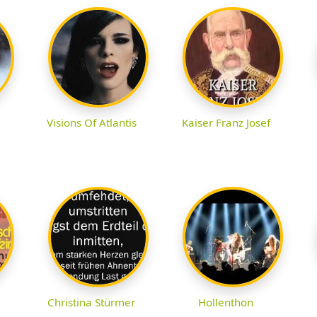
Visions Of Atlantis
Kaiser Franz Josef
Christina Stürmer
Hollenthon