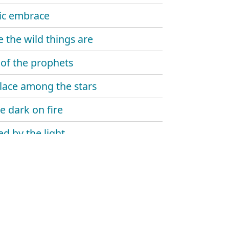
ic embrace
 the wild things are
 of the prophets
lace among the stars
e dark on fire
d by the light
e dawn reveal
house
 of the everflame – let time begin
 of the everflame – the winding