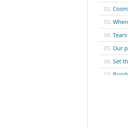
02.
Cosm
03.
Where
04.
Tears
05.
Our p
06.
Set th
07.
Bonde
08.
Divin
09.
Light
10.
Spark
11.
Spark