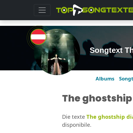
Songtext Th
Albums
Song
The ghostship 
Die texte
The ghostship di
disponibile.