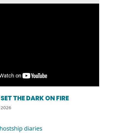
SET THE DARK ON FIRE
2026
hostship diaries