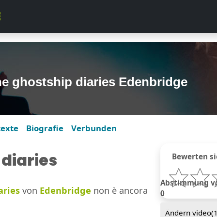
e ghostship diaries Edenbridge
texte
Biografie
Verbunden
diaries
Bewerten si
Abstimmung von
aries
von
Edenbridge
non è ancora
0
Ändern video(