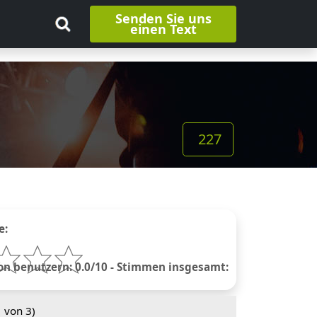
Senden Sie uns
einen Text
227
e:
 benutzern: 0.0/10 - Stimmen insgesamt:
1
von 3)