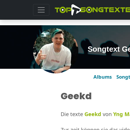
Songtext G
Albums
Song
Geekd
Die texte
Geekd
von
Yng M
Zur zeit können sie das vide