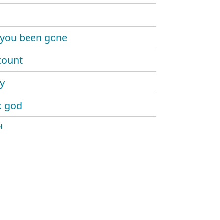
 you been gone
count
y
k god
d
a
hakes
 it
geek