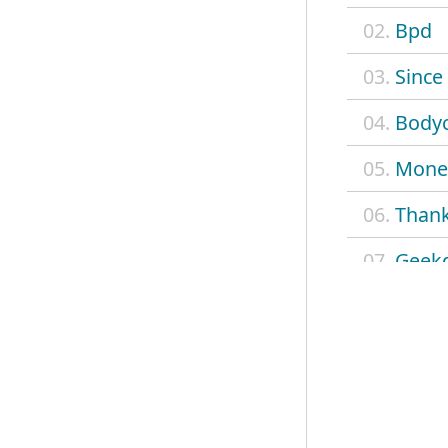
02.
Bpd
03.
Since
04.
Body
05.
Mone
06.
Than
07.
Geek
08.
Wit y
09.
Milks
10.
Admit
11.
Real 