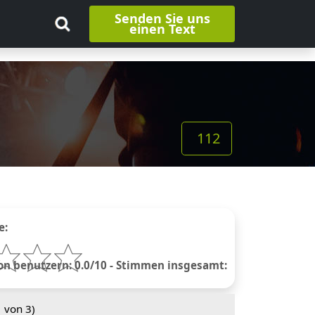
Senden Sie uns
einen Text
112
e:
 benutzern: 0.0/10 - Stimmen insgesamt:
1
von 3)