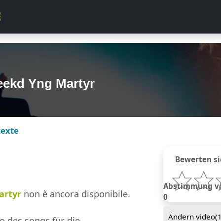
eekd Yng Martyr
texte
Bewerten si
Abstimmung von
artyr
non è ancora disponibile.
0
Ändern video(
o des songs für die