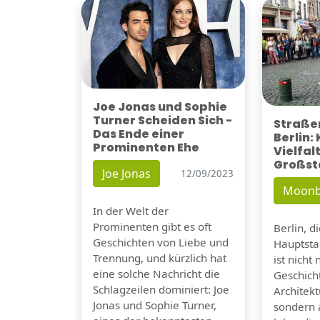
Joe Jonas und Sophie
Turner Scheiden Sich -
Straßen
Das Ende einer
Berlin:
Prominenten Ehe
Vielfalt
Großst
Joe Jonas
12/09/2023
Moonb
In der Welt der
Prominenten gibt es oft
Berlin, d
Geschichten von Liebe und
Hauptsta
Trennung, und kürzlich hat
ist nicht 
eine solche Nachricht die
Geschicht
Schlagzeilen dominiert: Joe
Architek
Jonas und Sophie Turner,
sondern 