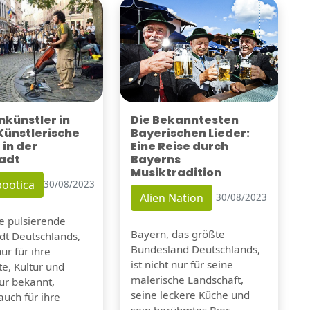
künstler in
Die Bekanntesten
 Künstlerische
Bayerischen Lieder:
 in der
Eine Reise durch
adt
Bayerns
Musiktradition
ootica
30/08/2023
Alien Nation
30/08/2023
ie pulsierende
Bayern, das größte
dt Deutschlands,
Bundesland Deutschlands,
nur für ihre
ist nicht nur für seine
e, Kultur und
malerische Landschaft,
tur bekannt,
seine leckere Küche und
auch für ihre
sein berühmtes Bier