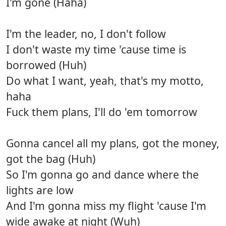
I'm gone (Haha)
I'm the leader, no, I don't follow
I don't waste my time 'cause time is
borrowed (Huh)
Do what I want, yeah, that's my motto,
haha
Fuck them plans, I'll do 'em tomorrow
Gonna cancel all my plans, got the money,
got the bag (Huh)
So I'm gonna go and dance where the
lights are low
And I'm gonna miss my flight 'cause I'm
wide awake at night (Wuh)