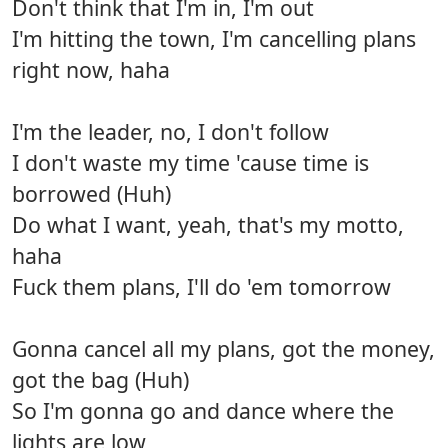
Don't think that I'm in, I'm out
I'm hitting the town, I'm cancelling plans
right now, haha
I'm the leader, no, I don't follow
I don't waste my time 'cause time is
borrowed (Huh)
Do what I want, yeah, that's my motto,
haha
Fuck them plans, I'll do 'em tomorrow
Gonna cancel all my plans, got the money,
got the bag (Huh)
So I'm gonna go and dance where the
lights are low