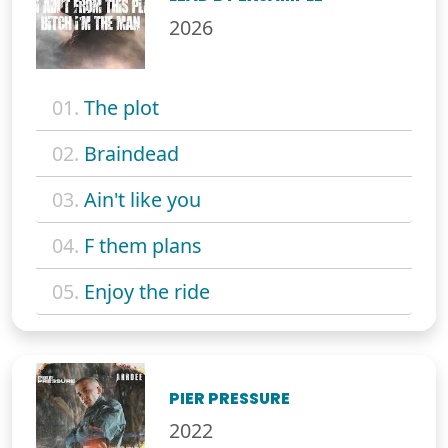
2026
01.
The plot
02.
Braindead
03.
Ain't like you
04.
F them plans
05.
Enjoy the ride
PIER PRESSURE
2022