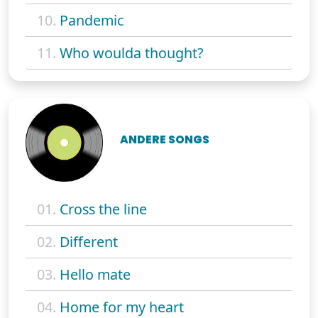
10.
Pandemic
11.
Who woulda thought?
ANDERE SONGS
01.
Cross the line
02.
Different
03.
Hello mate
04.
Home for my heart