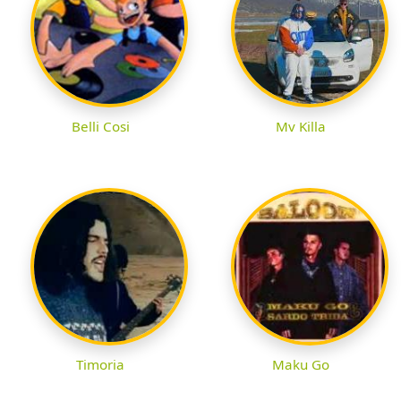
Belli Cosi
Mv Killa
Timoria
Maku Go