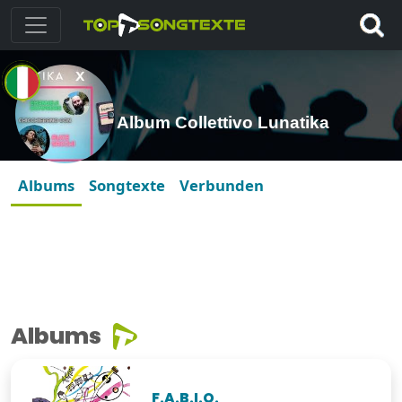
Album Collettivo Lunatika
Albums
Songtexte
Verbunden
Albums
F.A.B.I.O.