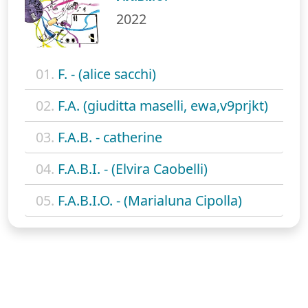
2022
01.
F. - (alice sacchi)
02.
F.A. (giuditta maselli, ewa,v9prjkt)
03.
F.A.B. - catherine
04.
F.A.B.I. - (Elvira Caobelli)
05.
F.A.B.I.O. - (Marialuna Cipolla)