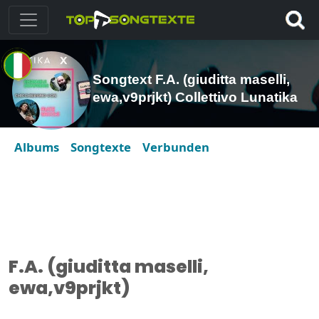
Songtext F.A. (giuditta maselli,
ewa,v9prjkt) Collettivo Lunatika
Albums
Songtexte
Verbunden
F.A. (giuditta maselli,
ewa,v9prjkt)