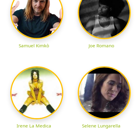
Samuel Kimkò
Joe Romano
Irene La Medica
Selene Lungarella