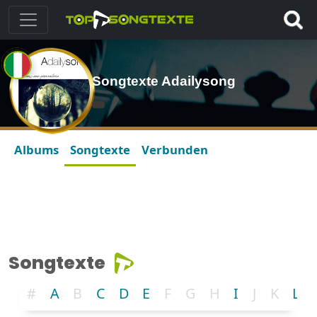
Songtexte Adailysong
Albums
Songtexte
Verbunden
Songtexte
#
A
B
C
D
E
F
G
H
I
J
K
L