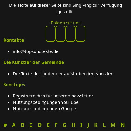
Die Texte auf dieser Seite sind Sing Ring zur Verfügung
gestellt.
Folgen sie uns
Kontakte
info@topsongtexte.de
Die Künstler der Gemeinde
Die Texte der Lieder der aufstrebenden Künstler
Sonstiges
Registriere dich für unseren newsletter
Nutzungsbedingungen YouTube
Nutzungsbedingungen Google
#
A
B
C
D
E
F
G
H
I
J
K
L
M
N