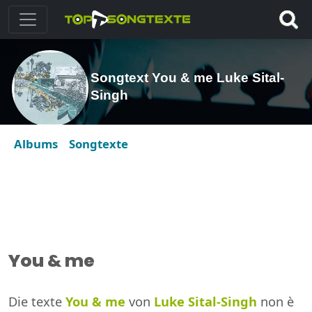
Songtext You & me Luke Sital-
Singh
Albums
Songtexte
You & me
Die texte
You & me
von
Luke Sital-Singh
non è