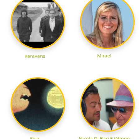
Mirael
Karavans
Foja
Nicola Di Bari E Vittorio