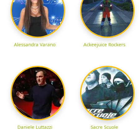
Alessandra Varano
Ackeejuice Rockers
Daniele Luttazzi
Sacre Scuole