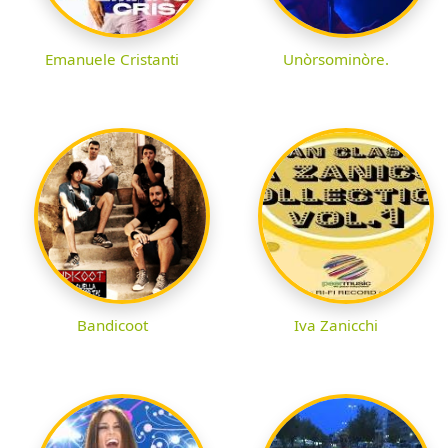
Emanuele Cristanti
Unòrsominòre.
Bandicoot
Iva Zanicchi