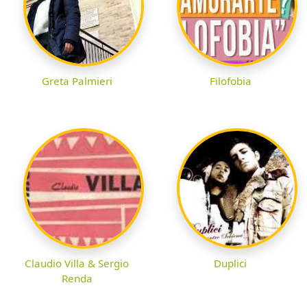
Greta Palmieri
Filofobia
Claudio Villa & Sergio
Duplici
Renda