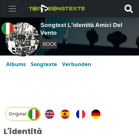
Songtext L'identità Amici Del
Vento
ROCK
Albums
Songtexte
Verbunden
Original
L'identità