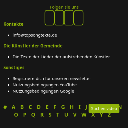
Folgen sie uns
Kontakte
info@topsongtexte.de
Die Künstler der Gemeinde
Die Texte der Lieder der aufstrebenden Künstler
Sonstiges
Registriere dich für unseren newsletter
Nutzungsbedingungen YouTube
Nutzungsbedingungen Google
#
A
B
C
D
E
F
G
H
I
J
K
L
M
N
Suchen video
O
P
Q
R
S
T
U
V
W
X
Y
Z