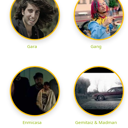
Gara
Gang
Enmicasa
Gemitaiz & Madman