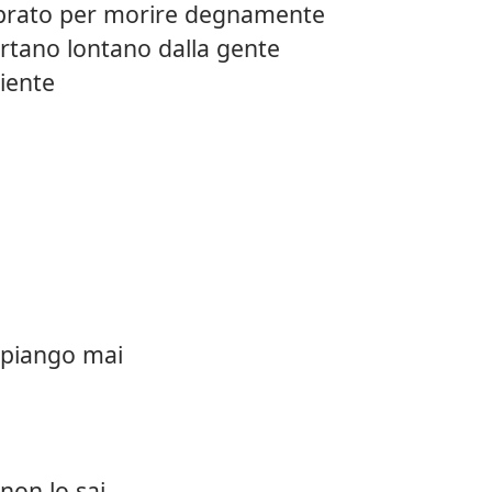
l prato per morire degnamente
artano lontano dalla gente
niente
piango mai
 non lo sai