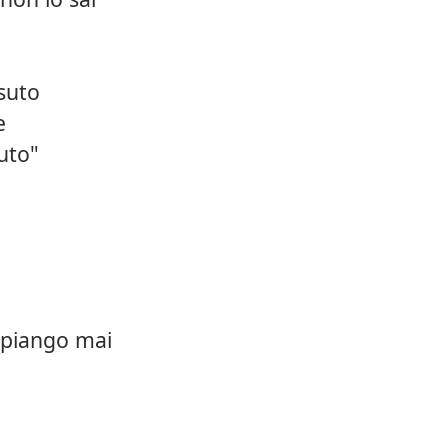
ssuto
e
duto"
piango mai