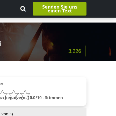
Senden Sie uns
einen Text
i
3.226
e:
n benutzern: 10.0/10 - Stimmen
1
von 3)