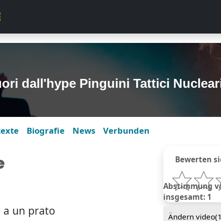
ri dall'hype Pinguini Tattici Nuclear
texte
Biografie
News
Verbunden
e
Bewerten si
Abstimmung vo
insgesamt: 1
 a un prato
Ändern video(