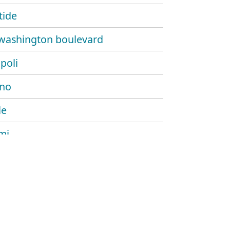
tide
washington boulevard
poli
no
le
mi
nalità del mare
ra
ie