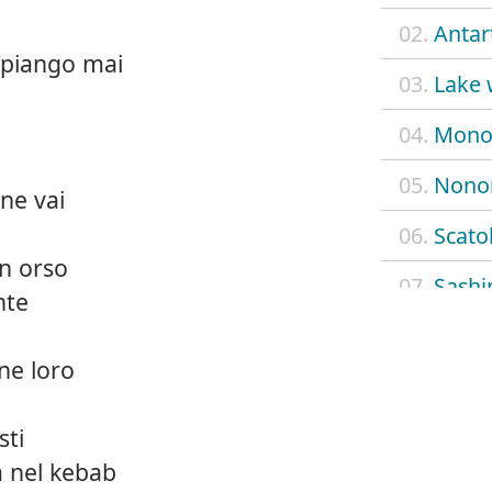
02.
Antar
piango mai
03.
Lake 
04.
Mono
05.
Nono
 ne vai
06.
Scato
un orso
07.
Sashi
nte
08.
La ba
ne loro
09.
Verdu
sti
10.
Fredd
a nel kebab