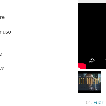
re
 muso
e
ve
01.
Fuori