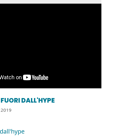
FUORI DALL'HYPE
2019
 dall'hype