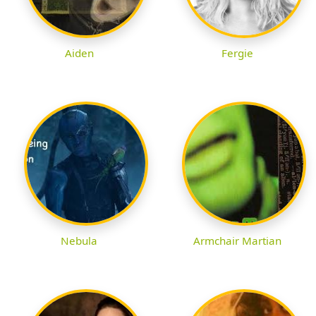
Aiden
Fergie
Nebula
Armchair Martian