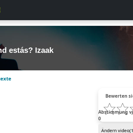
d estás? Izaak
texte
Bewerten si
Abstimmung von
0
Ändern video(