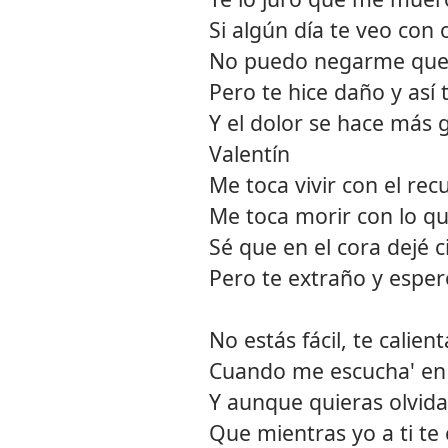
Si algún día te veo con
No puedo negarme que 
Pero te hice daño y así 
Y el dolor se hace más g
Valentín
Me toca vivir con el re
Me toca morir con lo qu
Sé que en el cora dejé c
Pero te extraño y esper
No estás fácil, te calient
Cuando me escucha' en 
Y aunque quieras olvid
Que mientras yo a ti te 