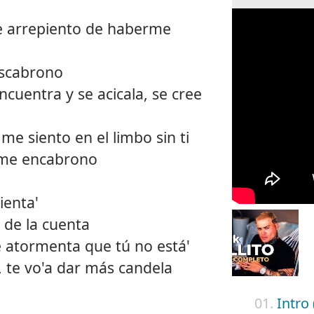
 arrepiento de haberme
escabrono
cuentra y se acicala, se cree
me siento en el limbo sin ti
s me encabrono
ienta'
l de la cuenta
 atormenta que tú no está'
, te vo'a dar más candela
01.
Intro 