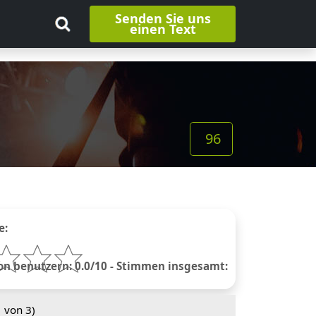
Senden Sie uns
einen Text
96
e:
 benutzern: 0.0/10 - Stimmen insgesamt:
1
von 3)