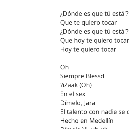
¿Dónde es que tú está'?
Que te quiero tocar
¿Dónde es que tú está'?
Que hoy te quiero toca
Hoy te quiero tocar
Oh
Siempre Blessd
?iZaak (Oh)
En el sex
Dímelo, Jara
El talento con nadie se
Hecho en Medellín