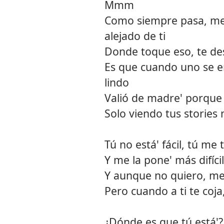
Mmm
Como siempre pasa, me
alejado de ti
Donde toque eso, te d
Es que cuando uno se en
lindo
Valió de madre' porque 
Solo viendo tus storie
Tú no está' fácil, tú me t
Y me la pone' más difíci
Y aunque no quiero, me
Pero cuando a ti te coja
¿Dónde es que tú está'?