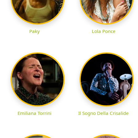
Paky
Lola Ponce
Emiliana Torrini
Il Sogno Della Crisalide