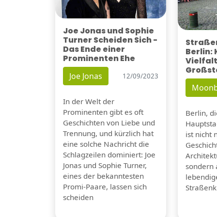
Joe Jonas und Sophie
Turner Scheiden Sich -
Straßen
Das Ende einer
Berlin:
Prominenten Ehe
Vielfalt
Großst
Joe Jonas
12/09/2023
Moonb
In der Welt der
Prominenten gibt es oft
Berlin, d
Geschichten von Liebe und
Hauptsta
Trennung, und kürzlich hat
ist nicht 
eine solche Nachricht die
Geschicht
Schlagzeilen dominiert: Joe
Architek
Jonas und Sophie Turner,
sondern 
eines der bekanntesten
lebendig
Promi-Paare, lassen sich
Straßenk
scheiden