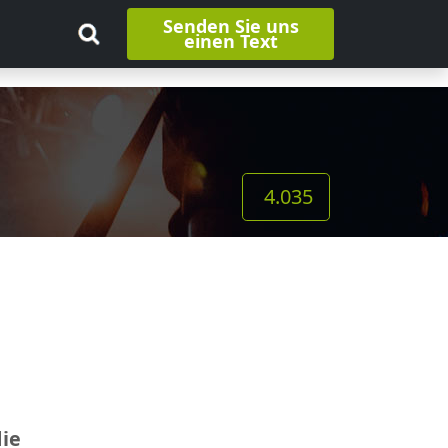
Senden Sie uns
einen Text
4.035
die