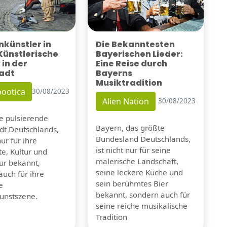
künstler in
Die Bekanntesten
 Künstlerische
Bayerischen Lieder:
 in der
Eine Reise durch
adt
Bayerns
Musiktradition
ootica
30/08/2023
Alien Nation
30/08/2023
ie pulsierende
Bayern, das größte
dt Deutschlands,
Bundesland Deutschlands,
nur für ihre
ist nicht nur für seine
e, Kultur und
malerische Landschaft,
tur bekannt,
seine leckere Küche und
auch für ihre
sein berühmtes Bier
e
bekannt, sondern auch für
unstszene.
seine reiche musikalische
Tradition