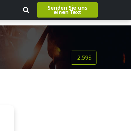
Senden Sie uns
einen Text
2.593