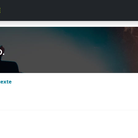
D.
texte