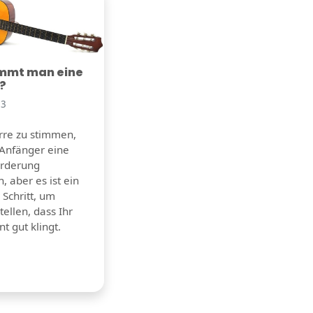
immt man eine
e?
23
arre zu stimmen,
 Anfänger eine
orderung
n, aber es ist ein
 Schritt, um
tellen, dass Ihr
t gut klingt.