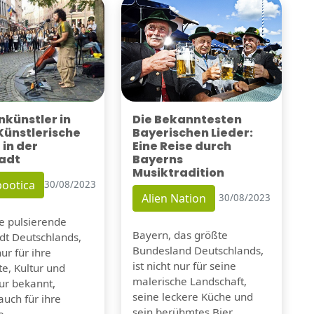
künstler in
Die Bekanntesten
 Künstlerische
Bayerischen Lieder:
 in der
Eine Reise durch
adt
Bayerns
Musiktradition
ootica
30/08/2023
Alien Nation
30/08/2023
ie pulsierende
Bayern, das größte
dt Deutschlands,
Bundesland Deutschlands,
nur für ihre
ist nicht nur für seine
e, Kultur und
malerische Landschaft,
tur bekannt,
seine leckere Küche und
auch für ihre
sein berühmtes Bier
e