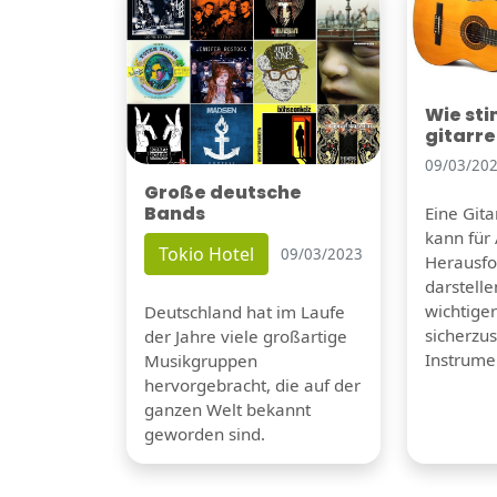
Wie st
gitarr
09/03/20
Große deutsche
Bands
Eine Git
kann für
Tokio Hotel
09/03/2023
Herausf
darstelle
wichtiger
Deutschland hat im Laufe
sicherzus
der Jahre viele großartige
Instrumen
Musikgruppen
hervorgebracht, die auf der
ganzen Welt bekannt
geworden sind.