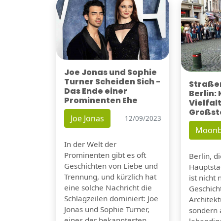
Joe Jonas und Sophie
Turner Scheiden Sich -
Straßen
Das Ende einer
Berlin:
Prominenten Ehe
Vielfalt
Großst
Joe Jonas
12/09/2023
Moonb
In der Welt der
Prominenten gibt es oft
Berlin, d
Geschichten von Liebe und
Hauptsta
Trennung, und kürzlich hat
ist nicht 
eine solche Nachricht die
Geschicht
Schlagzeilen dominiert: Joe
Architek
Jonas und Sophie Turner,
sondern 
eines der bekanntesten
lebendig