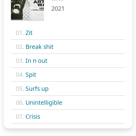
2021
01.
Zit
02.
Break shit
03.
In n out
04.
Spit
05.
Surfs up
06.
Unintelligible
07.
Crisis