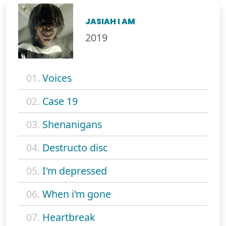
JASIAH I AM
2019
01.
Voices
02.
Case 19
03.
Shenanigans
04.
Destructo disc
05.
I'm depressed
06.
When i'm gone
07.
Heartbreak