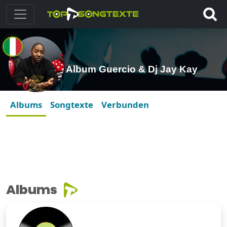
Album Guercio & Dj Jay Kay
Albums
Songtexte
Verbunden
Albums