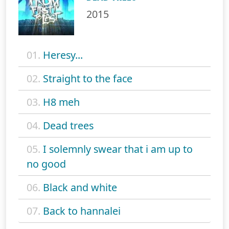
2015
01.
Heresy...
02.
Straight to the face
03.
H8 meh
04.
Dead trees
05.
I solemnly swear that i am up to
no good
06.
Black and white
07.
Back to hannalei