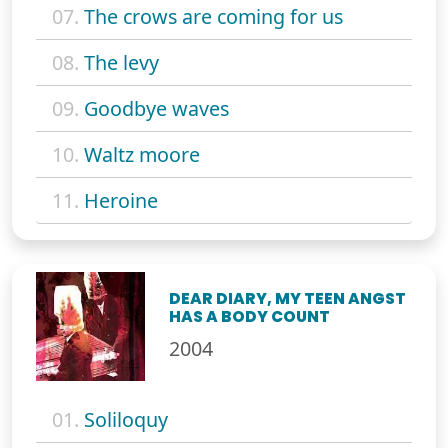
07.
The crows are coming for us
08.
The levy
09.
Goodbye waves
10.
Waltz moore
11.
Heroine
DEAR DIARY, MY TEEN ANGST
HAS A BODY COUNT
2004
01.
Soliloquy