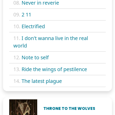
08.
Never in reverie
09.
2 11
10.
Electrified
11.
I don't wanna live in the real
world
12.
Note to self
13.
Ride the wings of pestilence
14.
The latest plague
THRONE TO THE WOLVES