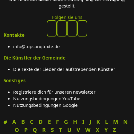
gestellt.
Folgen sie uns
Kontakte
info@topsongtexte.de
Die Künstler der Gemeinde
Die Texte der Lieder der aufstrebenden Künstler
Sonstiges
Registriere dich für unseren newsletter
Nutzungsbedingungen YouTube
Nutzungsbedingungen Google
#
A
B
C
D
E
F
G
H
I
J
K
L
M
N
O
P
Q
R
S
T
U
V
W
X
Y
Z