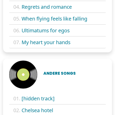
04.
Regrets and romance
05.
When flying feels like falling
06.
Ultimatums for egos
07.
My heart your hands
ANDERE SONGS
01.
[hidden track]
02.
Chelsea hotel