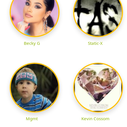
Becky G
Static-X
Mgmt
Kevin Cossom