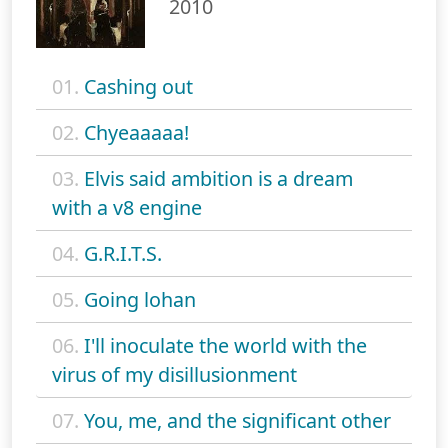
2010
01.
Cashing out
02.
Chyeaaaaa!
03.
Elvis said ambition is a dream
with a v8 engine
04.
G.R.I.T.S.
05.
Going lohan
06.
I'll inoculate the world with the
virus of my disillusionment
07.
You, me, and the significant other