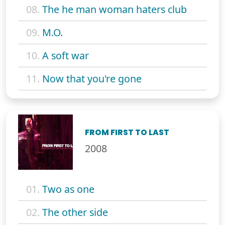
08.
The he man woman haters club
09.
M.O.
10.
A soft war
11.
Now that you're gone
FROM FIRST TO LAST
2008
01.
Two as one
02.
The other side