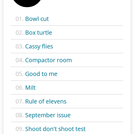
01.
Bowl cut
02.
Box turtle
03.
Cassy flies
04.
Compactor room
05.
Good to me
06.
Milt
07.
Rule of elevens
08.
September issue
09.
Shoot don't shoot test