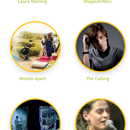
Laura Marling
Shapeshifters
Worlds Apart
The Calling