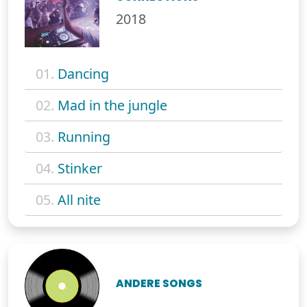
2018
01.
Dancing
02.
Mad in the jungle
03.
Running
04.
Stinker
05.
All nite
ANDERE SONGS