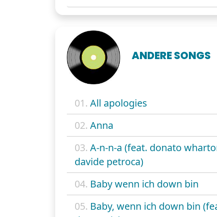
ANDERE SONGS
01.
All apologies
02.
Anna
03.
A-n-n-a (feat. donato whart
davide petroca)
04.
Baby wenn ich down bin
05.
Baby, wenn ich down bin (fea