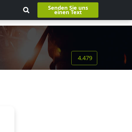
Senden Sie uns
einen Text
4.479