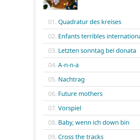
01.
Quadratur des kreises
02.
Enfants terribles internation
03.
Letzten sonntag bei donata
04.
A-n-n-a
05.
Nachtrag
06.
Future mothers
07.
Vorspiel
08.
Baby, wenn ich down bin
09.
Cross the tracks