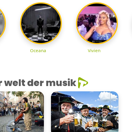
Oceana
Vivien
 welt der musik