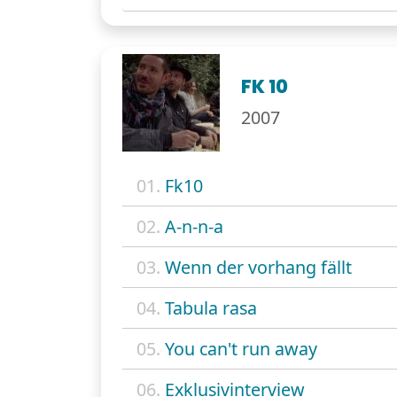
FK 10
2007
01.
Fk10
02.
A-n-n-a
03.
Wenn der vorhang fällt
04.
Tabula rasa
05.
You can't run away
06.
Exklusivinterview