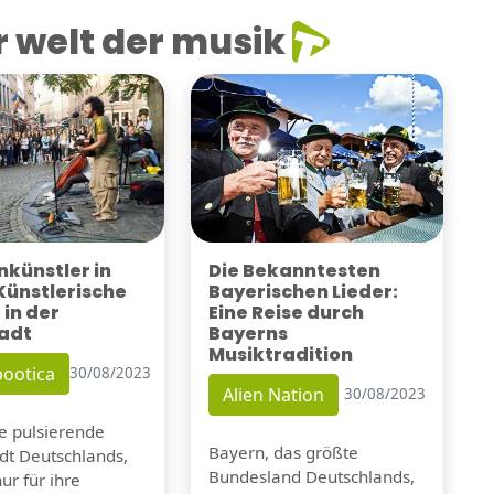
 welt der musik
künstler in
Die Bekanntesten
 Künstlerische
Bayerischen Lieder:
 in der
Eine Reise durch
adt
Bayerns
Musiktradition
ootica
30/08/2023
Alien Nation
30/08/2023
ie pulsierende
Bayern, das größte
dt Deutschlands,
Bundesland Deutschlands,
nur für ihre