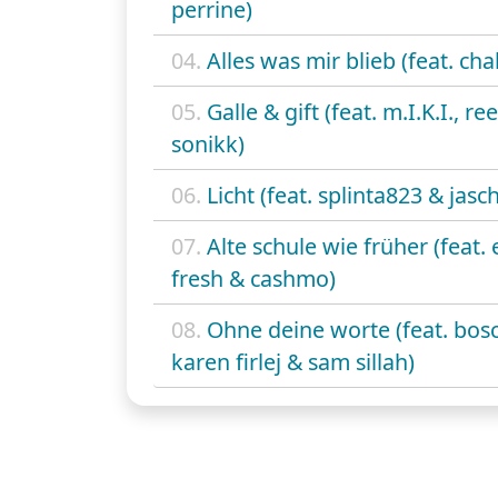
perrine)
04.
Alles was mir blieb (feat. ch
05.
Galle & gift (feat. m.I.K.I., re
sonikk)
06.
Licht (feat. splinta823 & jasc
07.
Alte schule wie früher (feat.
fresh & cashmo)
08.
Ohne deine worte (feat. bosc
karen firlej & sam sillah)