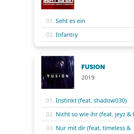
01.
Seht es ein
02.
Infantry
FUSION
2019
01.
Instinkt (feat. shadow030)
02.
Nicht so wie ihr (feat. jeyz &
03.
Nur mit dir (feat. timeless &