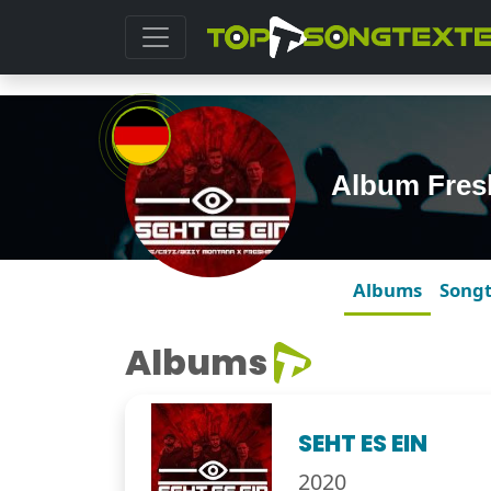
Album Fres
Albums
Song
Albums
SEHT ES EIN
2020