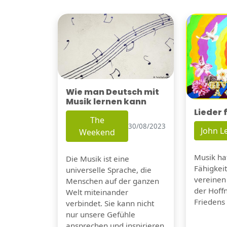
Wie man Deutsch mit
Musik lernen kann
Lieder 
The
30/08/2023
John 
Weekend
Musik hat
Die Musik ist eine
Fähigkei
universelle Sprache, die
vereinen
Menschen auf der ganzen
der Hoff
Welt miteinander
Friedens 
verbindet. Sie kann nicht
nur unsere Gefühle
ansprechen und inspirieren