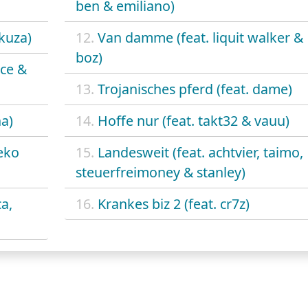
ben & emiliano)
akuza)
12.
Van damme (feat. liquit walker &
boz)
ece &
13.
Trojanisches pferd (feat. dame)
ha)
14.
Hoffe nur (feat. takt32 & vauu)
 eko
15.
Landesweit (feat. achtvier, taimo,
steuerfreimoney & stanley)
a,
16.
Krankes biz 2 (feat. cr7z)