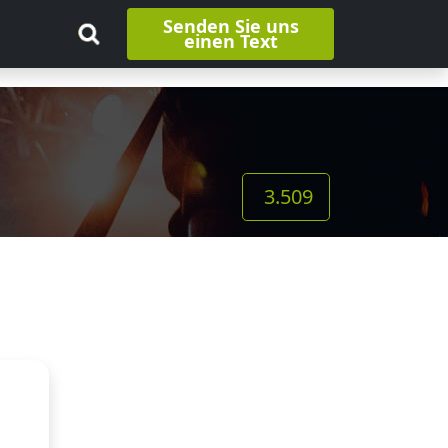
Senden Sie uns
einen Text
3.509