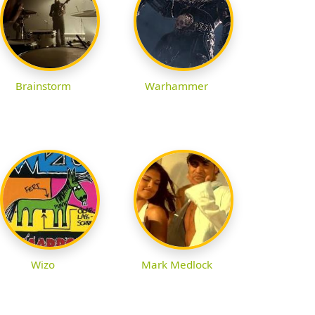
Brainstorm
Warhammer
Wizo
Mark Medlock