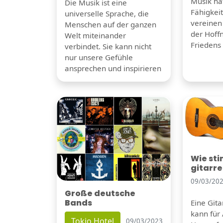
Musik hat
Die Musik ist eine
Fähigkei
universelle Sprache, die
vereinen
Menschen auf der ganzen
der Hoff
Welt miteinander
Friedens 
verbindet. Sie kann nicht
nur unsere Gefühle
ansprechen und inspirieren
Wie st
gitarr
09/03/20
Große deutsche
Bands
Eine Git
kann für
Tokio Hotel
09/03/2023