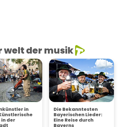
 welt der musik
künstler in
Die Bekanntesten
 Künstlerische
Bayerischen Lieder:
 in der
Eine Reise durch
adt
Bayerns