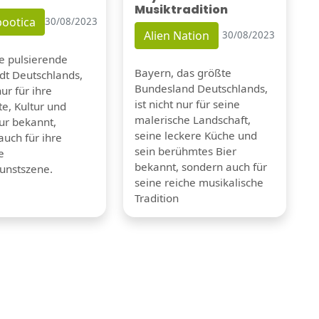
Musiktradition
ootica
30/08/2023
Alien Nation
30/08/2023
ie pulsierende
Bayern, das größte
dt Deutschlands,
Bundesland Deutschlands,
nur für ihre
ist nicht nur für seine
e, Kultur und
malerische Landschaft,
tur bekannt,
seine leckere Küche und
auch für ihre
sein berühmtes Bier
e
bekannt, sondern auch für
unstszene.
seine reiche musikalische
Tradition