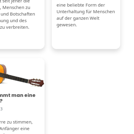
 seit jeher die
eine beliebte Form der
t, Menschen zu
Unterhaltung für Menschen
 und Botschaften
auf der ganzen Welt
nung und des
gewesen.
zu verbreiten.
immt man eine
e?
23
arre zu stimmen,
 Anfänger eine