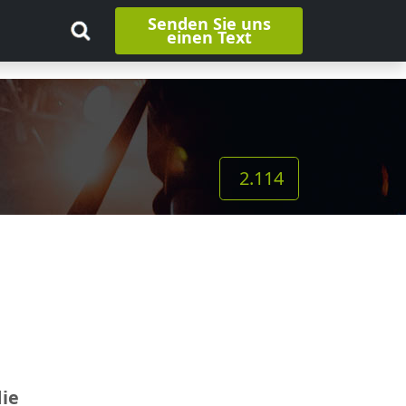
Senden Sie uns
einen Text
2.114
die