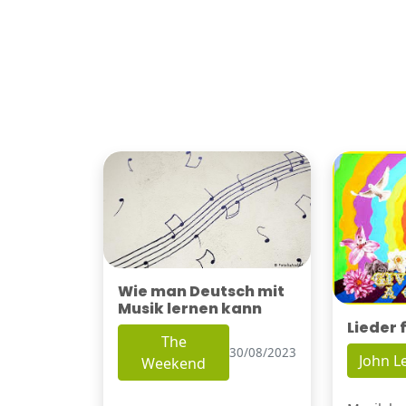
Wie man Deutsch mit
Musik lernen kann
Lieder 
The
30/08/2023
John 
Weekend