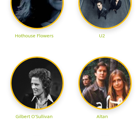
Hothouse Flowers
U2
Gilbert O'Sullivan
Altan