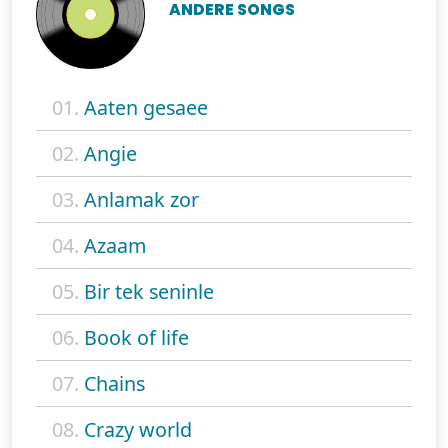
ANDERE SONGS
01.
Aaten gesaee
02.
Angie
03.
Anlamak zor
04.
Azaam
05.
Bir tek seninle
06.
Book of life
07.
Chains
08.
Crazy world