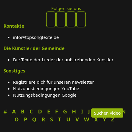
Folgen sie uns
Kontakte
info@topsongtexte.de
Die Künstler der Gemeinde
Die Texte der Lieder der aufstrebenden Künstler
Sonstiges
Registriere dich für unseren newsletter
Nutzungsbedingungen YouTube
Nutzungsbedingungen Google
#
A
B
C
D
E
F
G
H
I
J
K
L
M
N
Suchen video
O
P
Q
R
S
T
U
V
W
X
Y
Z